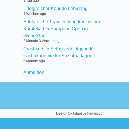
1 Tag ago
Erfolgreicher Kobudo Lehrgang
4 Wochen ago
Erfolgreiche Teamleistung fränkischer
Karateka bei European Open in
Giebelstadt
2 Monate 3 Wochen ago
Crashkurs in Selbstverteidigung für
Fachakademie für Sozialpädagogik
5 Monate ago
User
Anmelden
menu
Design by Adaptivethemes.com