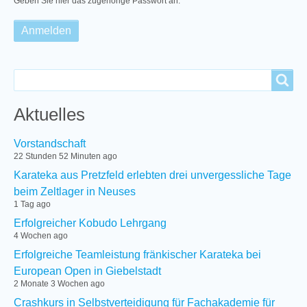
Geben Sie hier das zugehörige Passwort an.
Search
Search
Aktuelles
Vorstandschaft
22 Stunden 52 Minuten ago
Karateka aus Pretzfeld erlebten drei unvergessliche Tage
beim Zeltlager in Neuses
1 Tag ago
Erfolgreicher Kobudo Lehrgang
4 Wochen ago
Erfolgreiche Teamleistung fränkischer Karateka bei
European Open in Giebelstadt
2 Monate 3 Wochen ago
Crashkurs in Selbstverteidigung für Fachakademie für