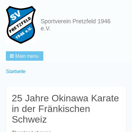
Sportverein Pretzfeld 1946
e.V.
Main menu
Breadcrumbs
You
Startseite
are
here:
25 Jahre Okinawa Karate
in der Fränkischen
Schweiz