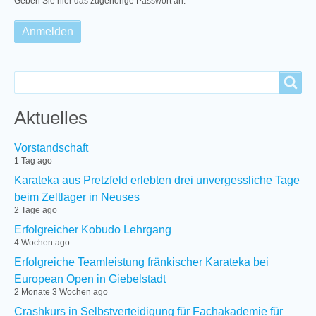
Geben Sie hier das zugehörige Passwort an.
Search
Search
Aktuelles
Vorstandschaft
1 Tag ago
Karateka aus Pretzfeld erlebten drei unvergessliche Tage
beim Zeltlager in Neuses
2 Tage ago
Erfolgreicher Kobudo Lehrgang
4 Wochen ago
Erfolgreiche Teamleistung fränkischer Karateka bei
European Open in Giebelstadt
2 Monate 3 Wochen ago
Crashkurs in Selbstverteidigung für Fachakademie für