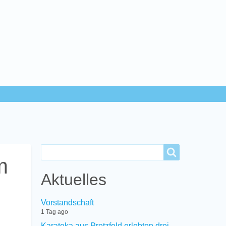
Search
Search
m
Aktuelles
Vorstandschaft
1 Tag ago
Karateka aus Pretzfeld erlebten drei