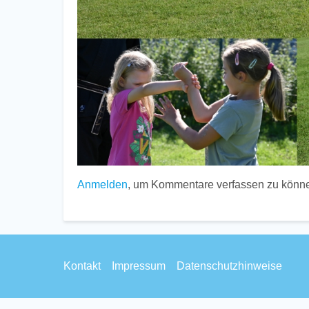
Anmelden
, um Kommentare verfassen zu könn
Footer
Kontakt
Impressum
Datenschutzhinweise
menu