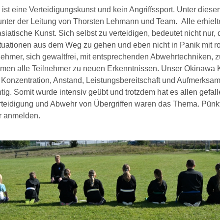
st eine Verteidigungskunst und kein Angriffssport. Unter diese
e unter der Leitung von Thorsten Lehmann und Team. Alle erhiel
siatische Kunst. Sich selbst zu verteidigen, bedeutet nicht nur,
ituationen aus dem Weg zu gehen und eben nicht in Panik mit r
lnehmer, sich gewaltfrei, mit entsprechenden Abwehrtechniken, z
kamen alle Teilnehmer zu neuen Erkenntnissen. Unser Okinawa 
 Konzentration, Anstand, Leistungsbereitschaft und Aufmerksam
tig. Somit wurde intensiv geübt und trotzdem hat es allen gefall
rteidigung und Abwehr von Übergriffen waren das Thema. Pünkt
r anmelden.