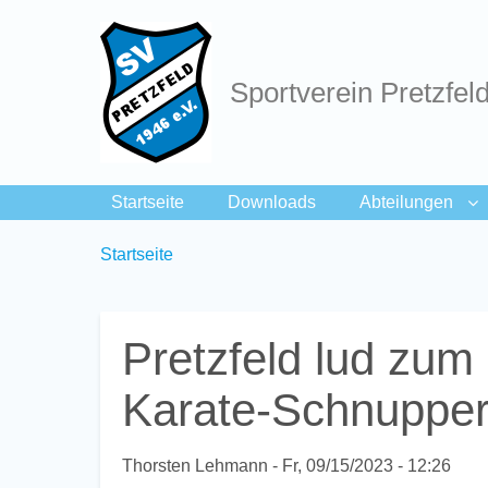
Sportverein Pretzfel
Startseite
Downloads
Abteilungen
Breadcrumbs
You
Startseite
are
here:
Pretzfeld lud zum
Karate-Schnuppert
Thorsten Lehmann
Fr, 09/15/2023 - 12:26