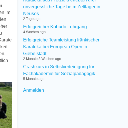
m
unvergessliche Tage beim Zeltlager in
ten im
Neuses
 den
2 Tage ago
oher
Erfolgreicher Kobudo Lehrgang
4 Wochen ago
u
Karate
Erfolgreiche Teamleistung fränkischer
keit.
Karateka bei European Open in
en.
Giebelstadt
2 Monate 3 Wochen ago
lich
Crashkurs in Selbstverteidigung für
Fachakademie für Sozialpädagogik
5 Monate ago
User
Anmelden
menu