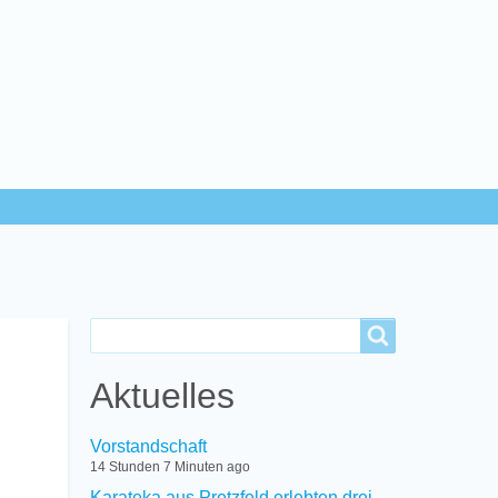
Search
Search
Aktuelles
Vorstandschaft
14 Stunden 7 Minuten ago
Karateka aus Pretzfeld erlebten drei