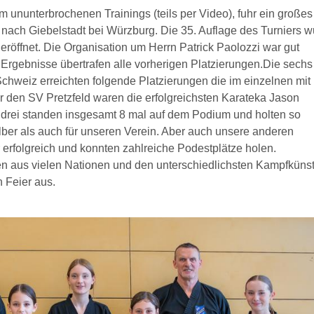
ununterbrochenen Trainings (teils per Video), fuhr ein große
nach Giebelstadt bei Würzburg. Die 35. Auflage des Turniers 
röffnet. Die Organisation um Herrn Patrick Paolozzi war gut
ie Ergebnisse übertrafen alle vorherigen Platzierungen.Die sechs
hweiz erreichten folgende Platzierungen die im einzelnen mit
 den SV Pretzfeld waren die erfolgreichsten Karateka Jason
drei standen insgesamt 8 mal auf dem Podium und holten so
lber als auch für unseren Verein. Aber auch unsere anderen
 erfolgreich und konnten zahlreiche Podestplätze holen.
ven aus vielen Nationen und den unterschiedlichsten Kampfküns
 Feier aus.