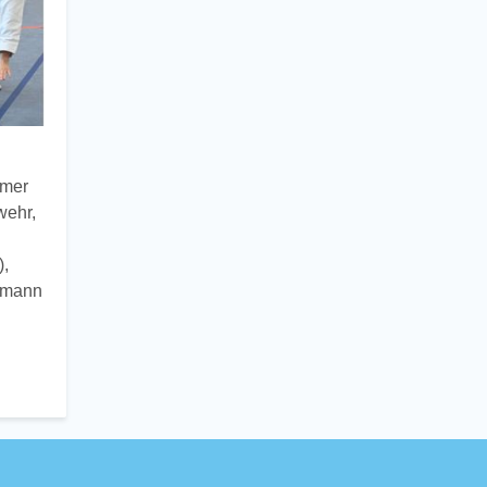
mmer
wehr,
),
elmann