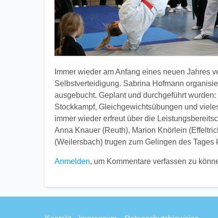
Immer wieder am Anfang eines neuen Jahres ver
Selbstverteidigung. Sabrina Hofmann organisier
ausgebucht. Geplant und durchgeführt wurden:
Stockkampf, Gleichgewichtsübungen und vieles 
immer wieder erfreut über die Leistungsbereitsc
Anna Knauer (Reuth), Marion Knörlein (Effeltri
(Weilersbach) trugen zum Gelingen des Tages kr
Anmelden
, um Kommentare verfassen zu könn
Footer